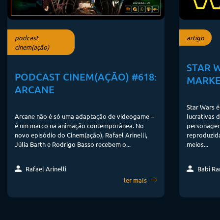
podcast
artigo
cinem(ação)
STAR 
PODCAST CINEM(AÇÃO) #618:
MARKE
ARCANE
Star Wars é
Arcane não é só uma adaptação de videogame –
lucrativas 
é um marco na animação contemporânea. No
personagens
novo episódio do Cinem(ação), Rafael Arinelli,
reproduzida
Júlia Barth e Rodrigo Basso recebem o...
meios...
Rafael Arinelli
Babi R
ler mais