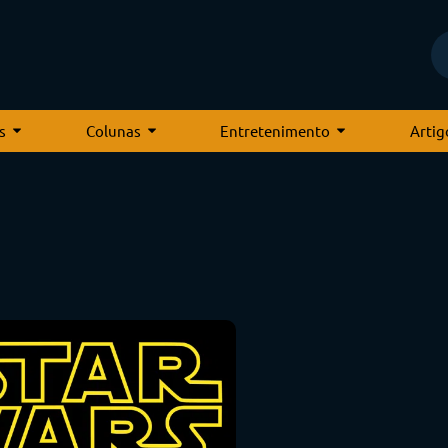
s
Colunas
Entretenimento
Artig