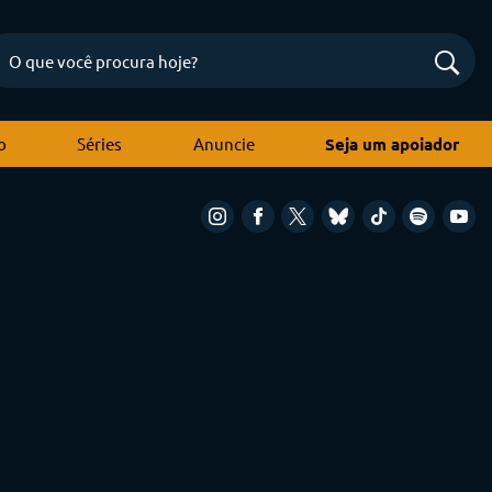
o
Séries
Anuncie
Seja um apoiador