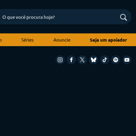
o
Séries
Anuncie
Seja um apoiador