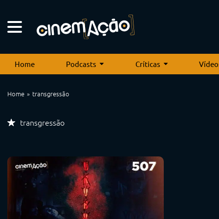
Home
Podcasts
Críticas
Vídeo
Home
transgressão
transgressão