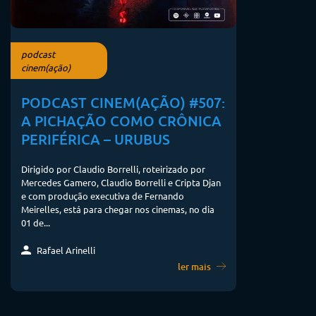
podcast
cinem(ação)
PODCAST CINEM(AÇÃO) #507:
A PICHAÇÃO COMO CRÔNICA
PERIFÉRICA – URUBUS
Dirigido por Claudio Borrelli, roteirizado por
Mercedes Gamero, Claudio Borrelli e Cripta Djan
e com produção executiva de Fernando
Meirelles, está para chegar nos cinemas, no dia
01 de...
Rafael Arinelli
ler mais