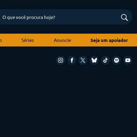
o
Séries
Anuncie
Seja um apoiador