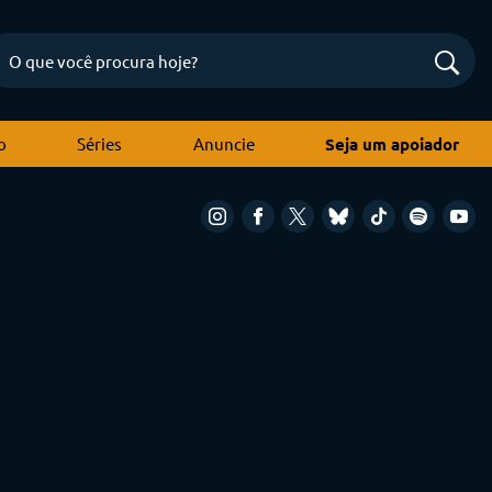
o
Séries
Anuncie
Seja um apoiador