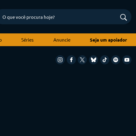
o
Séries
Anuncie
Seja um apoiador