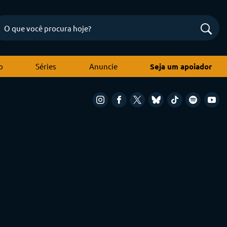
o
Séries
Anuncie
Seja um apoiador