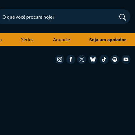
o
Séries
Anuncie
Seja um apoiador