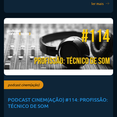
ler mais
podcast cinem(ação)
PODCAST CINEM(AÇÃO) #114: PROFISSÃO:
TÉCNICO DE SOM