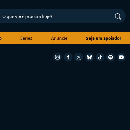
o
Séries
Anuncie
Seja um apoiador