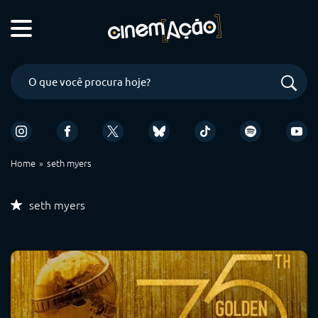
Home
seth myers
seth myers