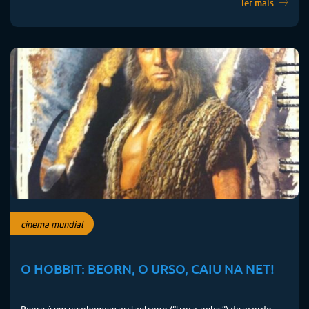
ler mais
cinema mundial
O HOBBIT: BEORN, O URSO, CAIU NA NET!
Beorn é um ursohomem arctantropo (“troca-peles”) de acordo