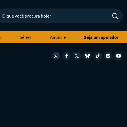
o
Séries
Anuncie
Seja um apoiador