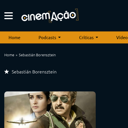
Home
Podcasts
Críticas
Vídeo
Home
Sebastián Borensztein
Sebastián Borensztein