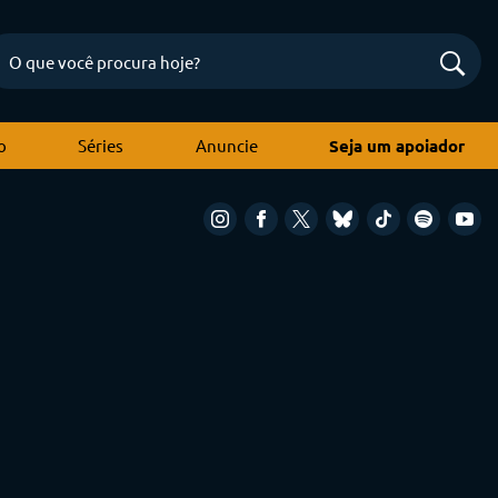
o
Séries
Anuncie
Seja um apoiador