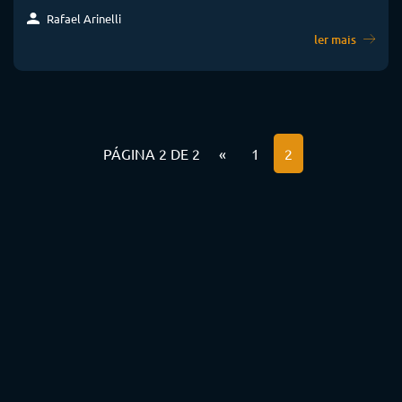
Rafael Arinelli
ler mais
PÁGINA 2 DE 2
«
1
2