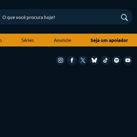
o
Séries
Anuncie
Seja um apoiador