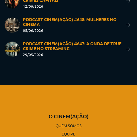
CRIMES CAPITAIS
12/06/2026
PODCAST CINEM(AÇÃO) #648: MULHERES NO
CINEMA
05/06/2026
PODCAST CINEM(AÇÃO) #647: A ONDA DE TRUE
CRIME NO STREAMING
29/05/2026
O CINEM(AÇÃO)
QUEM SOMOS
EQUIPE