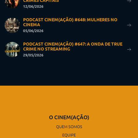
CRIMES CAPITAIS
12/06/2026
PODCAST CINEM(AÇÃO) #648: MULHERES NO
CINEMA
05/06/2026
PODCAST CINEM(AÇÃO) #647: A ONDA DE TRUE
CRIME NO STREAMING
29/05/2026
O CINEM(AÇÃO)
QUEM SOMOS
EQUIPE