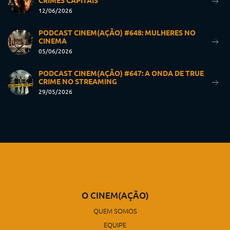
CRIMES CAPITAIS
12/06/2026
PODCAST CINEM(AÇÃO) #648: MULHERES NO
CINEMA
05/06/2026
PODCAST CINEM(AÇÃO) #647: A ONDA DE TRUE
CRIME NO STREAMING
29/05/2026
O CINEM(AÇÃO)
QUEM SOMOS
EQUIPE