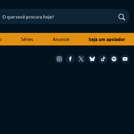
o
Séries
Anuncie
Seja um apoiador