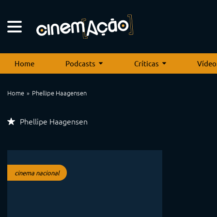
Home
Podcasts
Críticas
Vídeo
Home
Phellipe Haagensen
Phellipe Haagensen
cinema nacional