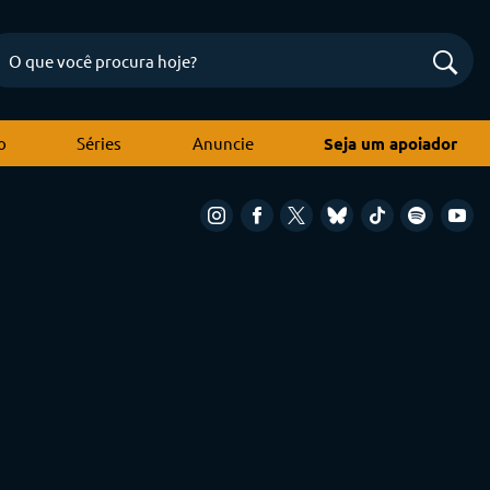
o
Séries
Anuncie
Seja um apoiador