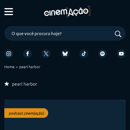
Home
pearl harbor
pearl harbor
podcast cinem(ação)