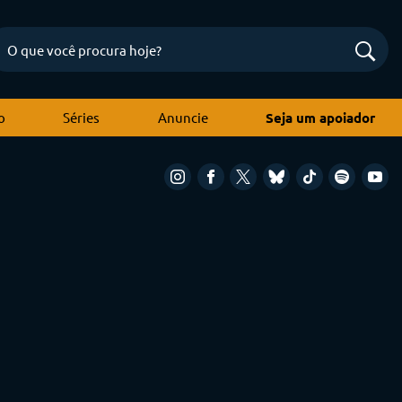
o
Séries
Anuncie
Seja um apoiador