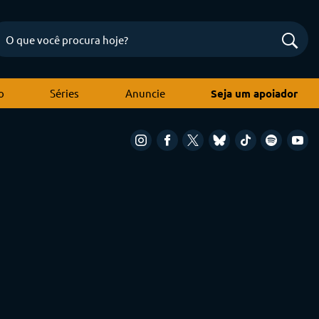
o
Séries
Anuncie
Seja um apoiador