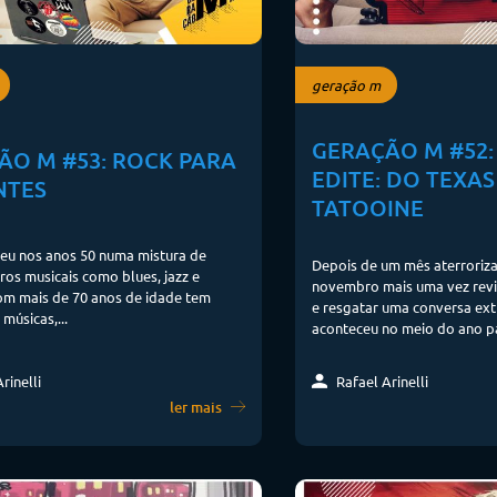
geração m
GERAÇÃO M #52:
ÃO M #53: ROCK PARA
EDITE: DO TEXAS
NTES
TATOOINE
eu nos anos 50 numa mistura de
Depois de um mês aterrori
ros musicais como blues, jazz e
novembro mais uma vez revi
om mais de 70 anos de idade tem
e resgatar uma conversa ext
músicas,...
aconteceu no meio do ano pa
rinelli
Rafael Arinelli
ler mais