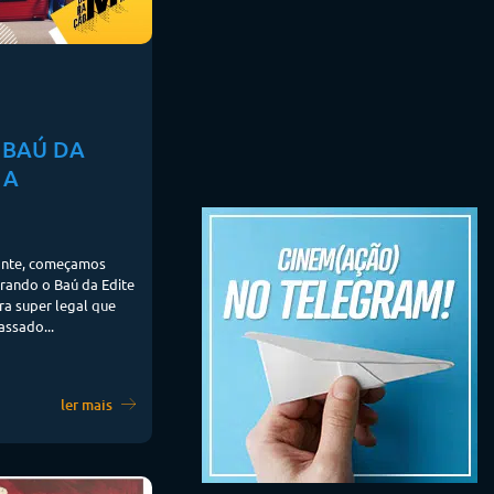
 BAÚ DA
 A
zante, começamos
rando o Baú da Edite
ra super legal que
ssado...
ler mais