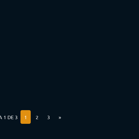
 1 DE 3
1
2
3
»