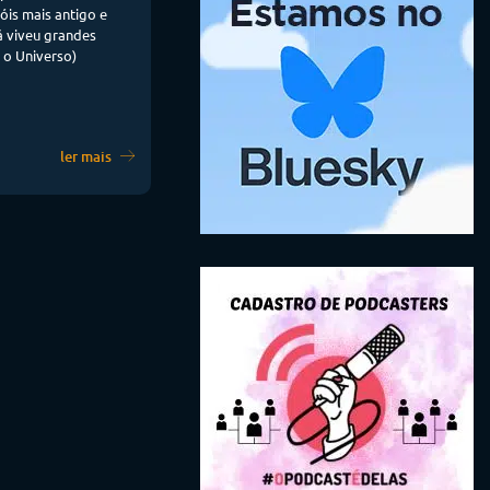
óis mais antigo e
á viveu grandes
e o Universo)
ler mais