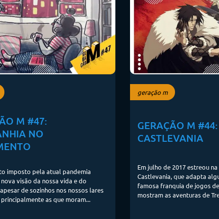
geração m
ÃO M #47:
GERAÇÃO M #44:
NHIA NO
CASTLEVANIA
MENTO
Em julho de 2017 estreou na
to imposto pela atual pandemia
Castlevania, que adapta alg
nova visão da nossa vida e do
famosa franquia de jogos d
 apesar de sozinhos nos nossos lares
mostram as aventuras de Tre
 principalmente as que moram...