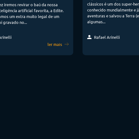
clássicos é um dos super-her
z iremos revirar o baú da nossa
conhecido mundialmente e j
eligência artificial favorita, a Edite.
aventuras e salvou a Terra (
mos um extra muito legal de um
algumas...
i gravado no...
Rafael Arinelli
rinelli
ler mais