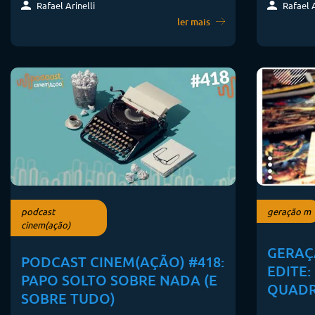
Rafael Arinelli
Rafael A
ler mais
podcast
geração m
cinem(ação)
GERAÇ
PODCAST CINEM(AÇÃO) #418:
EDITE:
PAPO SOLTO SOBRE NADA (E
QUADR
SOBRE TUDO)