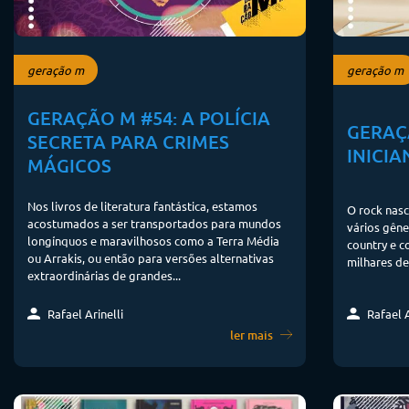
geração m
geração m
GERAÇÃO M #54: A POLÍCIA
GERAÇ
SECRETA PARA CRIMES
INICIA
MÁGICOS
Nos livros de literatura fantástica, estamos
O rock nasc
acostumados a ser transportados para mundos
vários gêne
longínquos e maravilhosos como a Terra Média
country e c
ou Arrakis, ou então para versões alternativas
milhares de 
extraordinárias de grandes...
Rafael Arinelli
Rafael A
ler mais