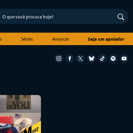
o
Séries
Anuncie
Seja um apoiador