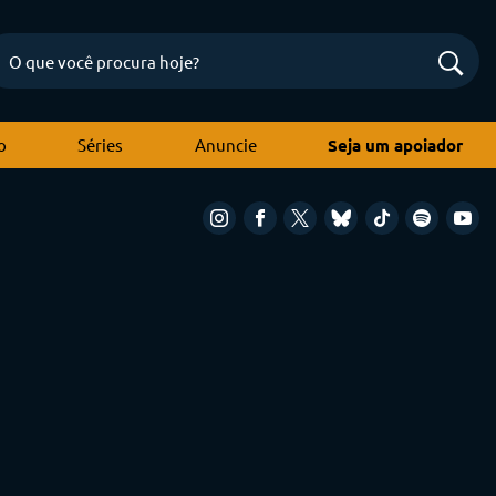
o
Séries
Anuncie
Seja um apoiador