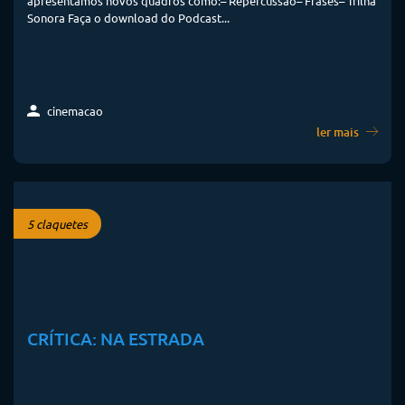
apresentamos novos quadros como:– Repercussão– Frases– Trilha
Sonora Faça o download do Podcast...
cinemacao
ler mais
5 claquetes
CRÍTICA: NA ESTRADA