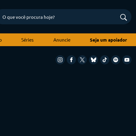
o
Séries
Anuncie
Seja um apoiador