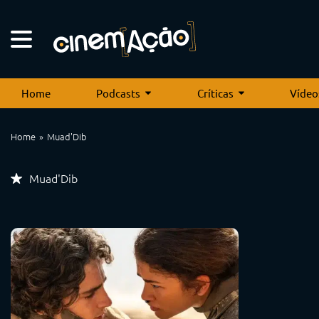
Home
Podcasts
Críticas
Vídeo
Home
Muad'Dib
Muad'Dib