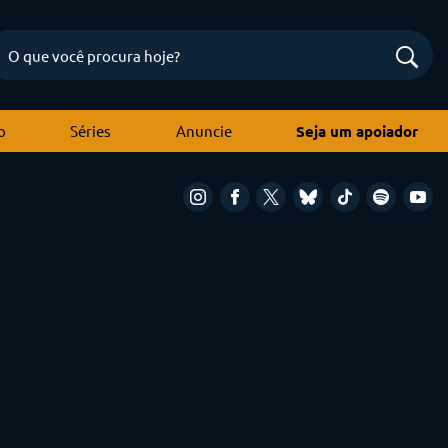
o
Séries
Anuncie
Seja um apoiador