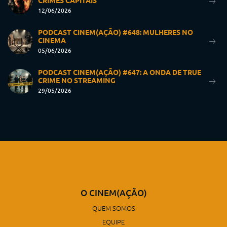
CRIMES CAPITAIS
12/06/2026
PODCAST CINEM(AÇÃO) #648: MULHERES NO
CINEMA
05/06/2026
PODCAST CINEM(AÇÃO) #647: A ONDA DE TRUE
CRIME NO STREAMING
29/05/2026
O CINEM(AÇÃO)
QUEM SOMOS
EQUIPE