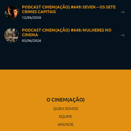
PODCAST CINEM(AÇÃO) #649: SEVEN – OS SETE
CRIMES CAPITAIS
12/06/2026
PODCAST CINEM(AÇÃO) #648: MULHERES NO
CINEMA
05/06/2026
O CINEM(AÇÃO)
QUEM SOMOS
EQUIPE
ANUNCIE