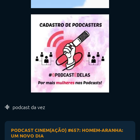
podcast da vez
PODCAST CINEM(AÇÃO) #657: HOMEM-ARANHA:
UM NOVO DIA