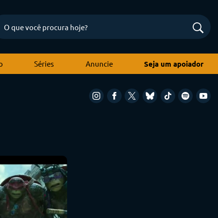
o
Séries
Anuncie
Seja um apoiador