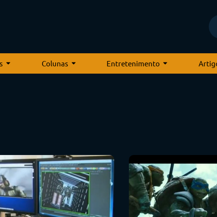
s
Colunas
Entretenimento
Artig