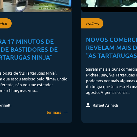
dial
trailers
NOVOS COMERCI
RA 17 MINUTOS DE
REVELAM MAIS D
 DE BASTIDORES DE
“AS TARTARUGAS
ARTARUGAS NINJA”
Saíram mais alguns comercia
s posts de “As Tartarugas Ninja”,
Michael Bay, “As Tartarugas N
 que estou ansioso pelo filme? Então
podemos ver mais algumas c
iferente, não vou me estender
do longa que tem estréia m
re o filme, mas vou...
agosto. Algumas cenas...
Rafael Arinelli
rinelli
ler mais