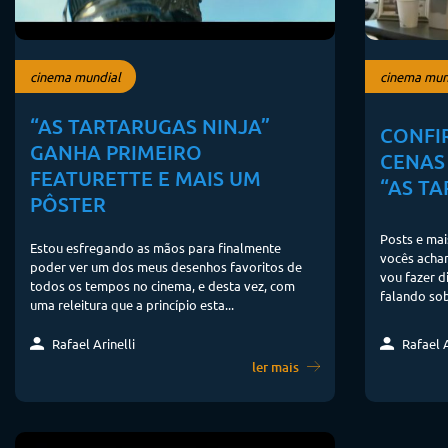
cinema mundial
cinema mun
“AS TARTARUGAS NINJA”
CONFI
GANHA PRIMEIRO
CENAS
FEATURETTE E MAIS UM
“AS T
PÔSTER
Posts e mai
Estou esfregando as mãos para finalmente
vocês acham
poder ver um dos meus desenhos favoritos de
vou fazer d
todos os tempos no cinema, e desta vez, com
falando sob
uma releitura que a princípio esta...
Rafael Arinelli
Rafael A
ler mais