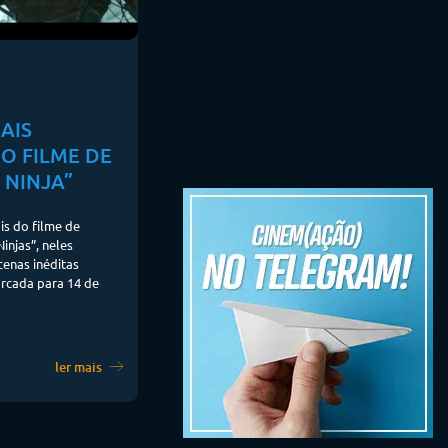
AIS
O FILME DE
 NINJA”
is do filme de
injas”, neles
enas inéditas
arcada para 14 de
ler mais