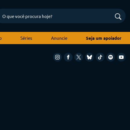
o
Séries
Anuncie
Seja um apoiador