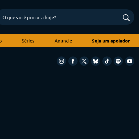
o
Séries
Anuncie
Seja um apoiador