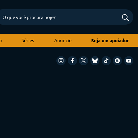
o
Séries
Anuncie
Seja um apoiador