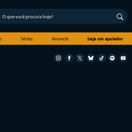
o
Séries
Anuncie
Seja um apoiador