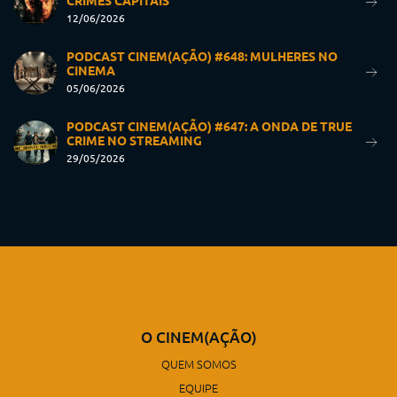
CRIMES CAPITAIS
12/06/2026
PODCAST CINEM(AÇÃO) #648: MULHERES NO
CINEMA
05/06/2026
PODCAST CINEM(AÇÃO) #647: A ONDA DE TRUE
CRIME NO STREAMING
29/05/2026
O CINEM(AÇÃO)
QUEM SOMOS
EQUIPE