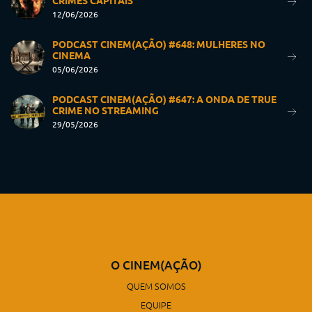
CRIMES CAPITAIS
12/06/2026
PODCAST CINEM(AÇÃO) #648: MULHERES NO
CINEMA
05/06/2026
PODCAST CINEM(AÇÃO) #647: A ONDA DE TRUE
CRIME NO STREAMING
29/05/2026
O CINEM(AÇÃO)
QUEM SOMOS
EQUIPE