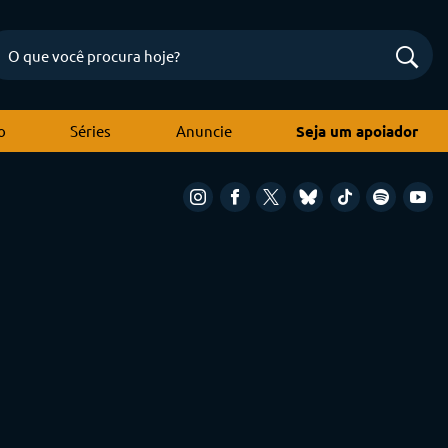
o
Séries
Anuncie
Seja um apoiador