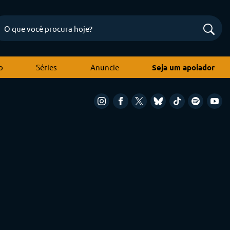
o
Séries
Anuncie
Seja um apoiador