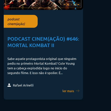
podcast
cinem(ação)
PODCAST CINEM(AÇÃO) #646:
MORTAL KOMBAT II
Sabe aquele protagonista original que ninguém
pediu no primeiro Mortal Kombat? Cole Young
tem a cabeça explodida logo no início do
segundo filme. E isso não é spoiler. É...
Rafael Arinelli
ler mais