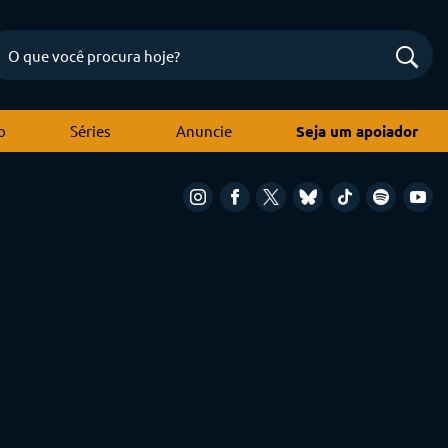
o
Séries
Anuncie
Seja um apoiador