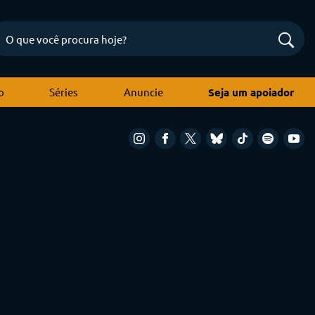
o
Séries
Anuncie
Seja um apoiador