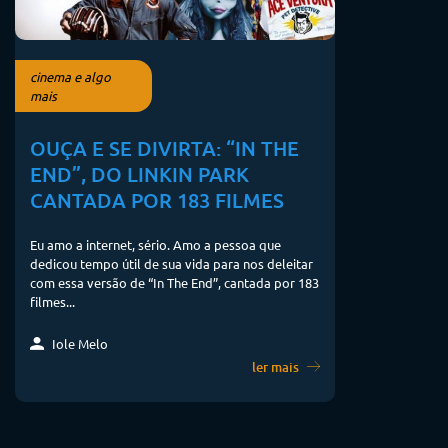
cinema e algo
mais
OUÇA E SE DIVIRTA: “IN THE
END”, DO LINKIN PARK
CANTADA POR 183 FILMES
Eu amo a internet, sério. Amo a pessoa que
dedicou tempo útil de sua vida para nos deleitar
com essa versão de “In The End”, cantada por 183
filmes...
Iole Melo
ler mais