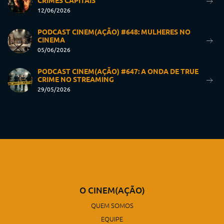
CRIMES CAPITAIS
12/06/2026
PODCAST CINEM(AÇÃO) #648: MULHERES NO
CINEMA
05/06/2026
PODCAST CINEM(AÇÃO) #647: A ONDA DE TRUE
CRIME NO STREAMING
29/05/2026
O CINEM(AÇÃO)
QUEM SOMOS
EQUIPE