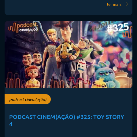
ler mais
podcast cinem(ação)
PODCAST CINEM(AÇÃO) #325: TOY STORY
4