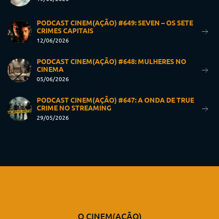
PODCAST CINEM(AÇÃO) #649: SEVEN – OS SETE
CRIMES CAPITAIS
12/06/2026
PODCAST CINEM(AÇÃO) #648: MULHERES NO
CINEMA
05/06/2026
PODCAST CINEM(AÇÃO) #647: A ONDA DE TRUE
CRIME NO STREAMING
29/05/2026
O CINEM(AÇÃO)