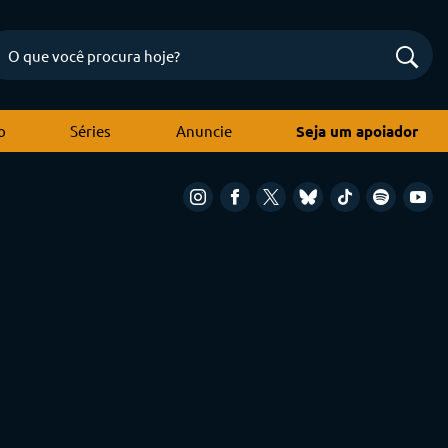
o
Séries
Anuncie
Seja um apoiador