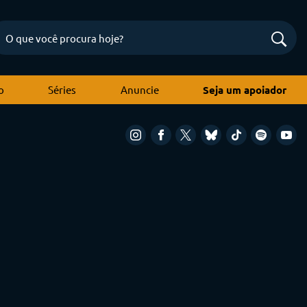
o
Séries
Anuncie
Seja um apoiador