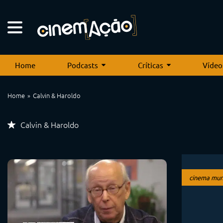
Home
Podcasts
Críticas
Vídeo
Home
Calvin & Haroldo
Calvin & Haroldo
cinema mun