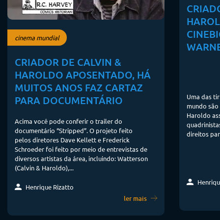
CRIAD
HAROL
CINEB
cinema mundial
WARNE
CRIADOR DE CALVIN &
HAROLDO APOSENTADO, HÁ
MUITOS ANOS FAZ CARTAZ
Uma das tir
PARA DOCUMENTÁRIO
mundo são 
Haroldo ass
Acima você pode conferir o trailer do
quadrinista
documentário “Stripped”. O projeto feito
direitos para
pelos diretores Dave Kellett e Frederick
Schroeder foi feito por meio de entrevistas de
diversos artistas da área, incluindo: Watterson
(Calvin & Haroldo),...
Henriqu
Henrique Rizatto
ler mais