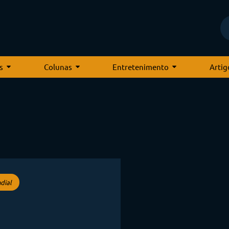
s
Colunas
Entretenimento
Artig
dial