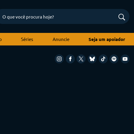
o
Séries
Anuncie
Seja um apoiador