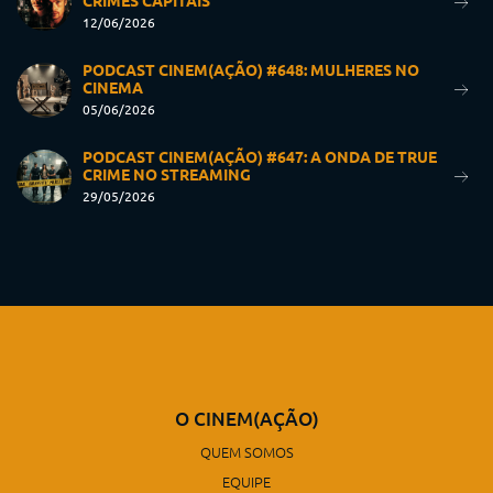
CRIMES CAPITAIS
12/06/2026
PODCAST CINEM(AÇÃO) #648: MULHERES NO
CINEMA
05/06/2026
PODCAST CINEM(AÇÃO) #647: A ONDA DE TRUE
CRIME NO STREAMING
29/05/2026
O CINEM(AÇÃO)
QUEM SOMOS
EQUIPE