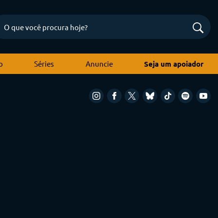
o
Séries
Anuncie
Seja um apoiador