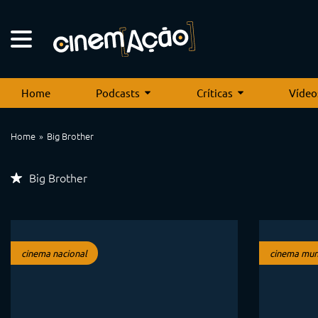
Home
Podcasts
Críticas
Vídeo
Home
Big Brother
Big Brother
cinema nacional
cinema mun