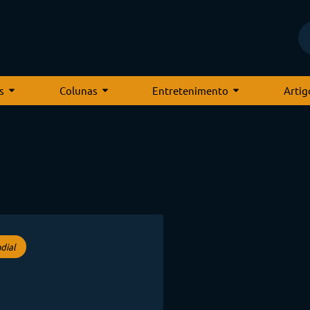
s
Colunas
Entretenimento
Artig
dial