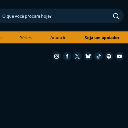
o
Séries
Anuncie
Seja um apoiador