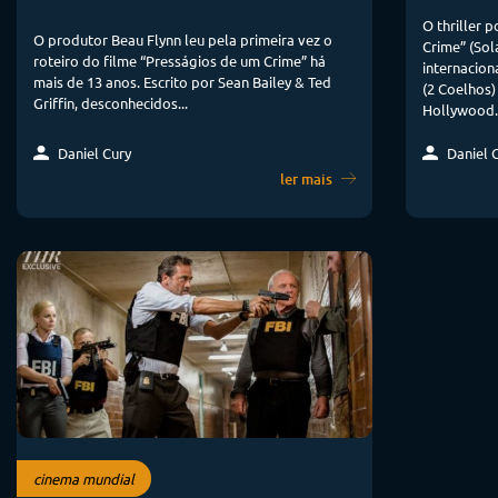
O thriller 
O produtor Beau Flynn leu pela primeira vez o
Crime” (Sol
roteiro do filme “Presságios de um Crime” há
internacion
mais de 13 anos. Escrito por Sean Bailey & Ted
(2 Coelhos)
Griffin, desconhecidos...
Hollywood..
Daniel Cury
Daniel 
ler mais
cinema mundial