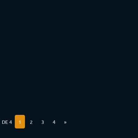
 DE 4
1
2
3
4
»