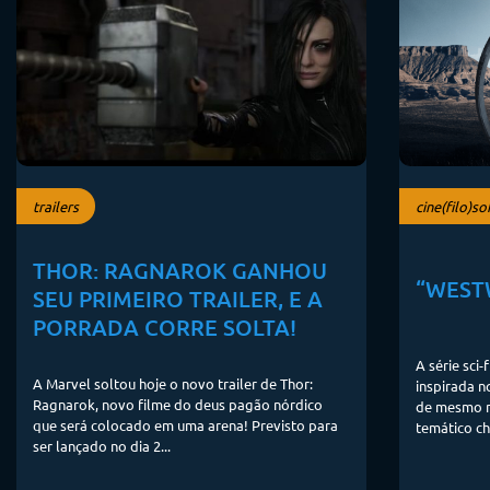
trailers
cine(filo)so
THOR: RAGNAROK GANHOU
“WESTW
SEU PRIMEIRO TRAILER, E A
PORRADA CORRE SOLTA!
A série sci-
A Marvel soltou hoje o novo trailer de Thor:
inspirada n
Ragnarok, novo filme do deus pagão nórdico
de mesmo n
que será colocado em uma arena! Previsto para
temático ch
ser lançado no dia 2...