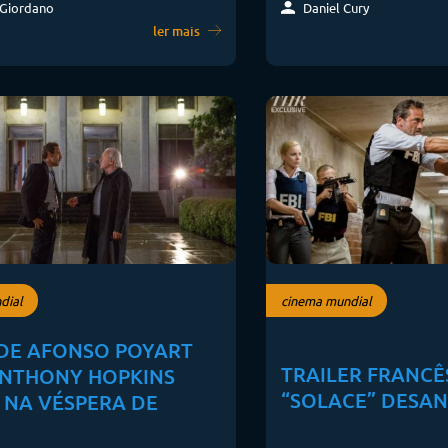
Daniel Cury
 Giordano
ler mais
dial
cinema mundial
 DE AFONSO POYART
TRAILER FRANCÊ
NTHONY HOPKINS
“SOLACE” DESAN
 NA VÉSPERA DE