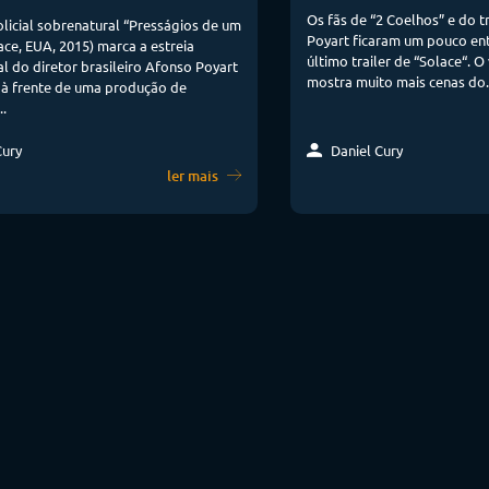
Os fãs de “2 Coelhos” e do 
policial sobrenatural “Presságios de um
Poyart ficaram um pouco ent
ace, EUA, 2015) marca a estreia
último trailer de “Solace“. O
al do diretor brasileiro Afonso Poyart
mostra muito mais cenas do.
 à frente de uma produção de
.
Daniel Cury
Cury
ler mais