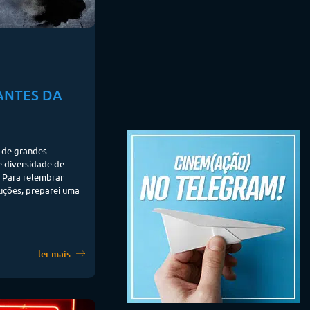
ANTES DA
a de grandes
 diversidade de
. Para relembrar
ções, preparei uma
ler mais