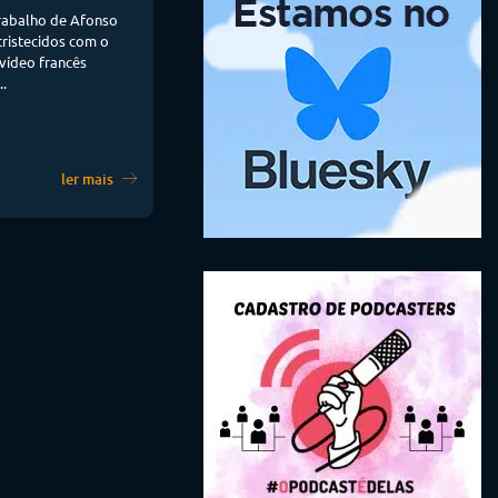
trabalho de Afonso
ristecidos com o
 vídeo francês
..
ler mais