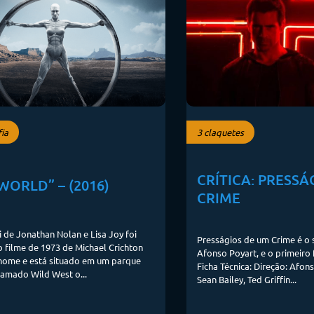
fia
3 claquetes
CRÍTICA: PRESSÁ
ORLD” – (2016)
CRIME
fi de Jonathan Nolan e Lisa Joy foi
Presságios de um Crime é o
o filme de 1973 de Michael Crichton
Afonso Poyart, e o primeiro 
ome e está situado em um parque
Ficha Técnica: Direção: Afon
amado Wild West o...
Sean Bailey, Ted Griffin...