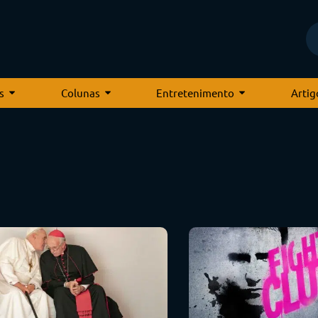
s
Colunas
Entretenimento
Artig