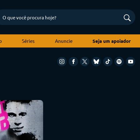
o
Séries
Anuncie
Seja um apoiador