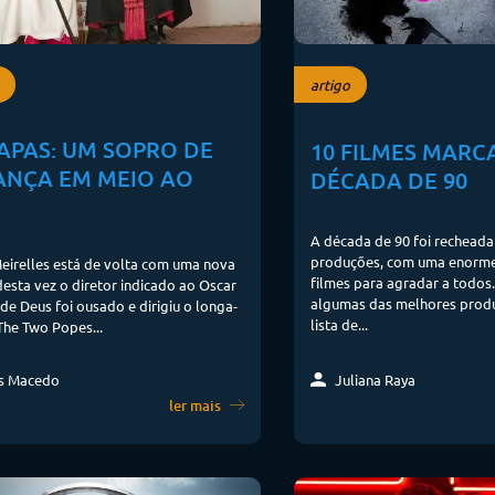
artigo
APAS: UM SOPRO DE
10 FILMES MARC
ANÇA EM MEIO AO
DÉCADA DE 90
A década de 90 foi rechead
produções, com uma enorme
eirelles está de volta com uma nova
filmes para agradar a todos
esta vez o diretor indicado ao Oscar
algumas das melhores produ
de Deus foi ousado e dirigiu o longa-
lista de...
he Two Popes...
Juliana Raya
s Macedo
ler mais