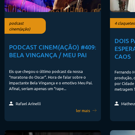
podcast
4 claquetes
cinem(ação)
DOIS P
PODCAST CINEM(AÇÃO) #409:
ESPER
BELA VINGANÇA / MEU PAI
CAOS
Eis que chegou o último podcast da nossa
Fernando M
“maratona do Oscar”. Hora de falar sobre o
produção, d
impactante Bela Vingança e o emotivo Meu Pai.
por Cidade 
Afinal, seriam apenas um “rape...
metragem T
Rafael Arinelli
Matheu
ler mais